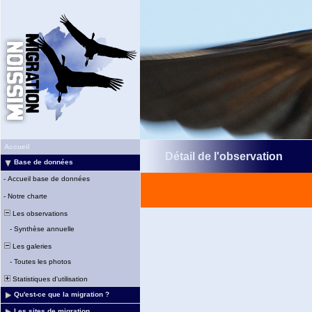
Accueil
Détail de l'observation
Base de données
-
Accueil base de données
-
Notre charte
Les observations
-
Synthèse annuelle
Les galeries
-
Toutes les photos
Statistiques d'utilisation
Qu'est-ce que la migration ?
Les sites de migration