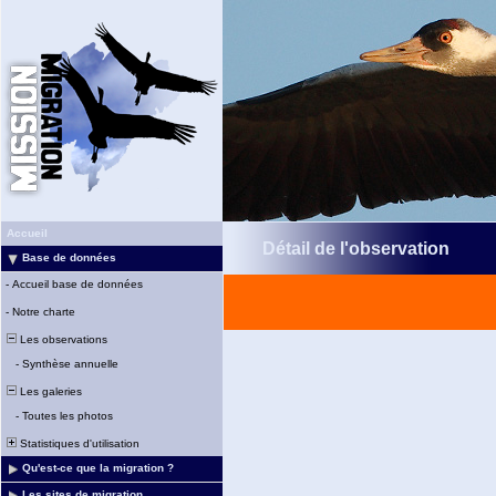
Accueil
Détail de l'observation
Base de données
-
Accueil base de données
-
Notre charte
Les observations
-
Synthèse annuelle
Les galeries
-
Toutes les photos
Statistiques d'utilisation
Qu'est-ce que la migration ?
Les sites de migration