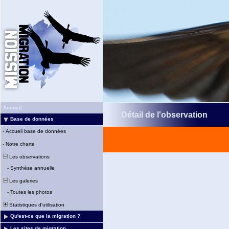
Accueil
Détail de l'observation
Base de données
-
Accueil base de données
-
Notre charte
Les observations
-
Synthèse annuelle
Les galeries
-
Toutes les photos
Statistiques d'utilisation
Qu'est-ce que la migration ?
Les sites de migration