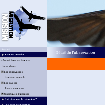
Accueil
Détail de l'observation
Base de données
-
Accueil base de données
-
Notre charte
Les observations
-
Synthèse annuelle
Les galeries
-
Toutes les photos
Statistiques d'utilisation
Qu'est-ce que la migration ?
Les sites de migration