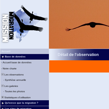
Accueil
Détail de l'observation
Base de données
-
Accueil base de données
-
Notre charte
Les observations
-
Synthèse annuelle
Les galeries
-
Toutes les photos
Statistiques d'utilisation
Qu'est-ce que la migration ?
Les sites de migration