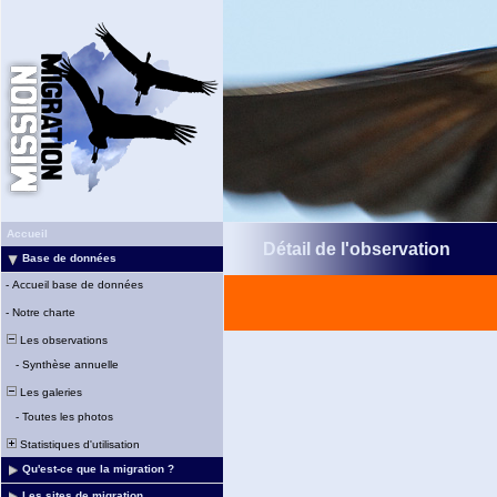
Accueil
Détail de l'observation
Base de données
-
Accueil base de données
-
Notre charte
Les observations
-
Synthèse annuelle
Les galeries
-
Toutes les photos
Statistiques d'utilisation
Qu'est-ce que la migration ?
Les sites de migration