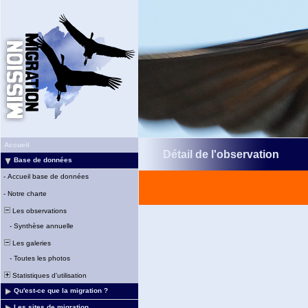
Accueil
Détail de l'observation
Base de données
-
Accueil base de données
-
Notre charte
Les observations
-
Synthèse annuelle
Les galeries
-
Toutes les photos
Statistiques d'utilisation
Qu'est-ce que la migration ?
Les sites de migration