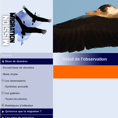
Accueil
Détail de l'observation
Base de données
-
Accueil base de données
-
Notre charte
Les observations
-
Synthèse annuelle
Les galeries
-
Toutes les photos
Statistiques d'utilisation
Qu'est-ce que la migration ?
Les sites de migration