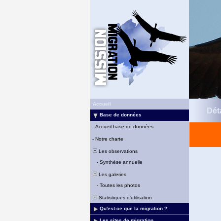
Accueil
Déta
Base de données
-
Accueil base de données
-
Notre charte
Les observations
-
Synthèse annuelle
Les galeries
-
Toutes les photos
Statistiques d'utilisation
Qu'est-ce que la migration ?
Les sites de migration