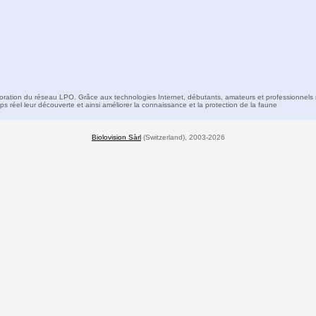
boration du réseau LPO. Grâce aux technologies Internet, débutants, amateurs et professionnels 
s réel leur découverte et ainsi améliorer la connaissance et la protection de la faune
Biolovision Sàrl
(Switzerland), 2003-2026