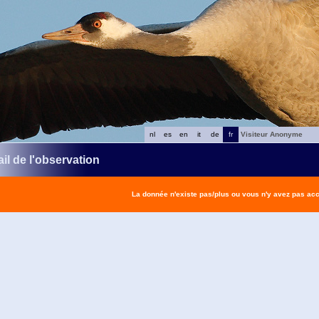
nl
es
en
it
de
fr
Visiteur Anonyme
il de l'observation
La donnée n'existe pas/plus ou vous n'y avez pas ac