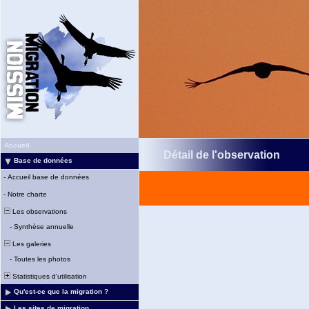
Accueil
Détail de l'observation
Base de données
-
Accueil base de données
-
Notre charte
Les observations
-
Synthèse annuelle
Les galeries
-
Toutes les photos
Statistiques d'utilisation
Qu'est-ce que la migration ?
Les sites de migration