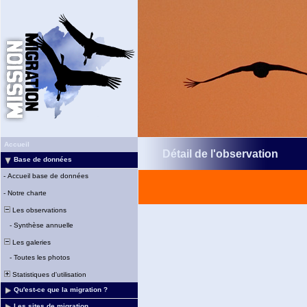
Accueil
Détail de l'observation
Base de données
-
Accueil base de données
-
Notre charte
Les observations
-
Synthèse annuelle
Les galeries
-
Toutes les photos
Statistiques d'utilisation
Qu'est-ce que la migration ?
Les sites de migration