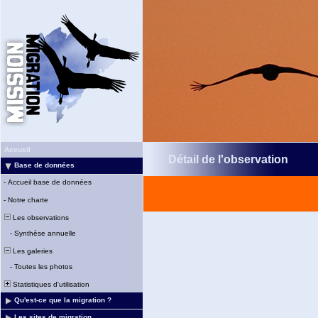
Accueil
Détail de l'observation
Base de données
-
Accueil base de données
-
Notre charte
Les observations
-
Synthèse annuelle
Les galeries
-
Toutes les photos
Statistiques d'utilisation
Qu'est-ce que la migration ?
Les sites de migration