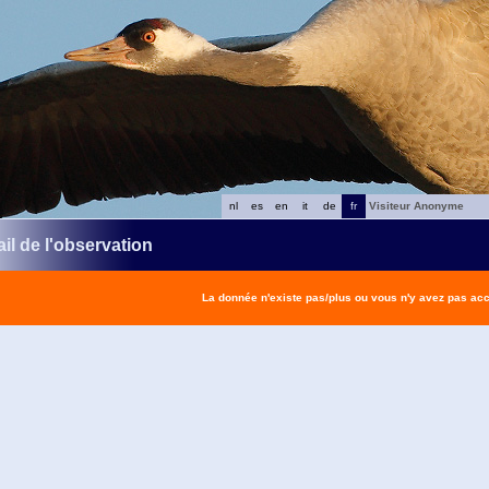
nl
es
en
it
de
fr
Visiteur Anonyme
il de l'observation
La donnée n'existe pas/plus ou vous n'y avez pas ac