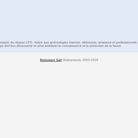
boration du réseau LPO. Grâce aux technologies Internet, débutants, amateurs et professionnels 
s réel leur découverte et ainsi améliorer la connaissance et la protection de la faune
Biolovision Sàrl
(Switzerland), 2003-2026