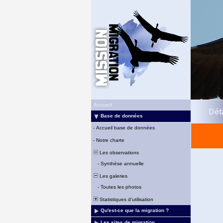
Accueil
Déta
Base de données
-
Accueil base de données
-
Notre charte
Les observations
-
Synthèse annuelle
Les galeries
-
Toutes les photos
Statistiques d'utilisation
Qu'est-ce que la migration ?
Les sites de migration