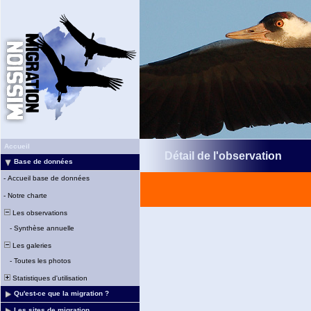
Accueil
Détail de l'observation
Base de données
-
Accueil base de données
-
Notre charte
Les observations
-
Synthèse annuelle
Les galeries
-
Toutes les photos
Statistiques d'utilisation
Qu'est-ce que la migration ?
Les sites de migration