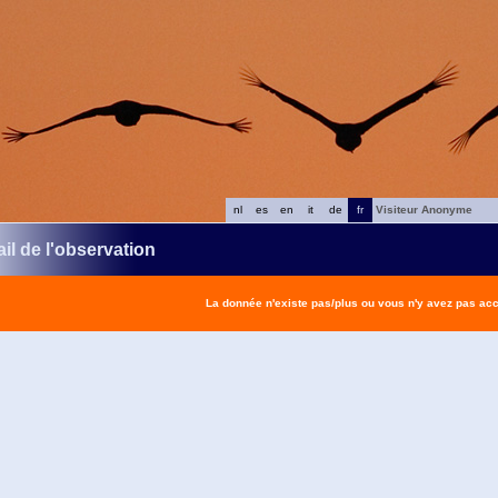
nl
es
en
it
de
fr
Visiteur Anonyme
il de l'observation
La donnée n'existe pas/plus ou vous n'y avez pas ac