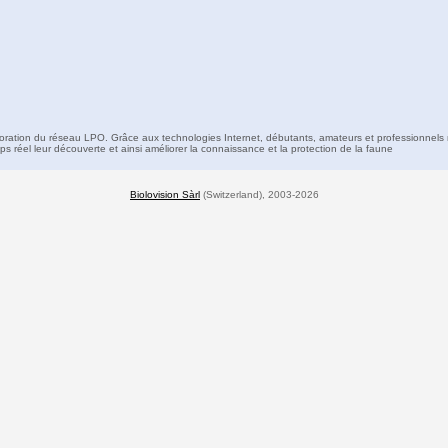
boration du réseau LPO. Grâce aux technologies Internet, débutants, amateurs et professionnels 
s réel leur découverte et ainsi améliorer la connaissance et la protection de la faune
Biolovision Sàrl
(Switzerland), 2003-2026