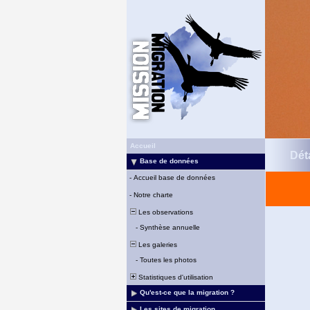
Accueil
Déta
Base de données
-
Accueil base de données
-
Notre charte
Les observations
-
Synthèse annuelle
Les galeries
-
Toutes les photos
Statistiques d'utilisation
Qu'est-ce que la migration ?
Les sites de migration