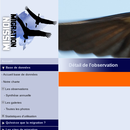
Accueil
Détail de l'observation
Base de données
-
Accueil base de données
-
Notre charte
Les observations
-
Synthèse annuelle
Les galeries
-
Toutes les photos
Statistiques d'utilisation
Qu'est-ce que la migration ?
Les sites de migration