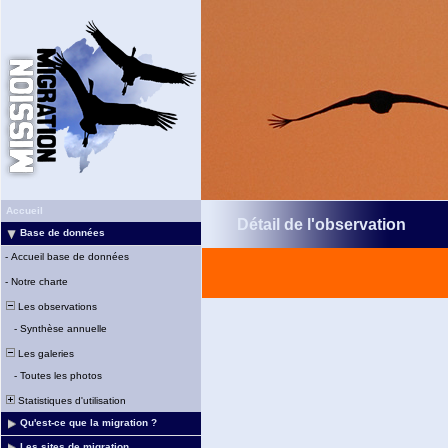
Accueil
Détail de l'observation
Base de données
-
Accueil base de données
-
Notre charte
Les observations
-
Synthèse annuelle
Les galeries
-
Toutes les photos
Statistiques d'utilisation
Qu'est-ce que la migration ?
Les sites de migration