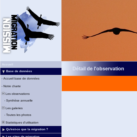
Accueil
Détail de l'observation
Base de données
-
Accueil base de données
-
Notre charte
Les observations
-
Synthèse annuelle
Les galeries
-
Toutes les photos
Statistiques d'utilisation
Qu'est-ce que la migration ?
Les sites de migration