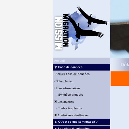
Accueil
Déta
Base de données
-
Accueil base de données
-
Notre charte
Les observations
-
Synthèse annuelle
Les galeries
-
Toutes les photos
Statistiques d'utilisation
Qu'est-ce que la migration ?
Les sites de migration