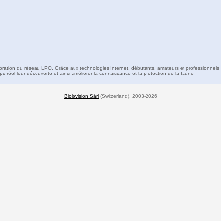
boration du réseau LPO. Grâce aux technologies Internet, débutants, amateurs et professionnels 
s réel leur découverte et ainsi améliorer la connaissance et la protection de la faune
Biolovision Sàrl
(Switzerland), 2003-2026