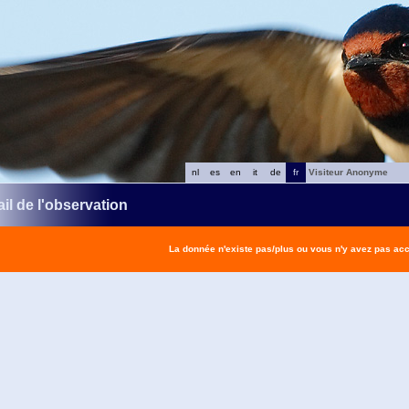
nl
es
en
it
de
fr
Visiteur Anonyme
il de l'observation
La donnée n'existe pas/plus ou vous n'y avez pas ac