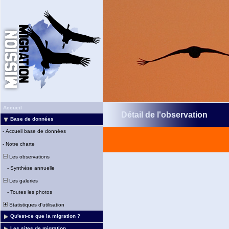
Accueil
Détail de l'observation
Base de données
-
Accueil base de données
-
Notre charte
Les observations
-
Synthèse annuelle
Les galeries
-
Toutes les photos
Statistiques d'utilisation
Qu'est-ce que la migration ?
Les sites de migration