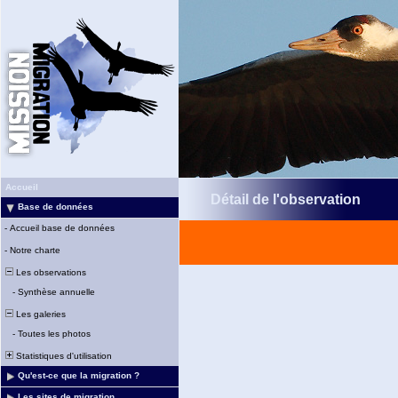
Accueil
Détail de l'observation
Base de données
-
Accueil base de données
-
Notre charte
Les observations
-
Synthèse annuelle
Les galeries
-
Toutes les photos
Statistiques d'utilisation
Qu'est-ce que la migration ?
Les sites de migration