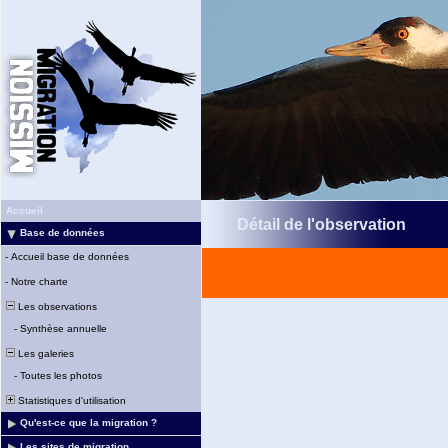
Accueil
Détail de l'observation
Base de données
-
Accueil base de données
-
Notre charte
Les observations
-
Synthèse annuelle
Les galeries
-
Toutes les photos
Statistiques d'utilisation
Qu'est-ce que la migration ?
Les sites de migration