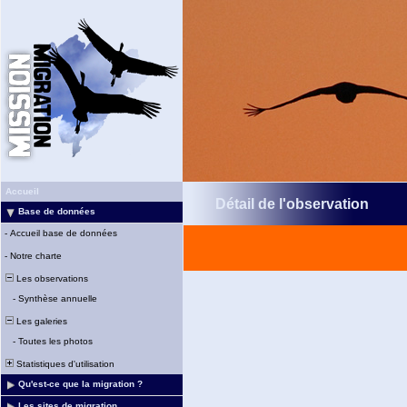
Accueil
Détail de l'observation
Base de données
-
Accueil base de données
-
Notre charte
Les observations
-
Synthèse annuelle
Les galeries
-
Toutes les photos
Statistiques d'utilisation
Qu'est-ce que la migration ?
Les sites de migration