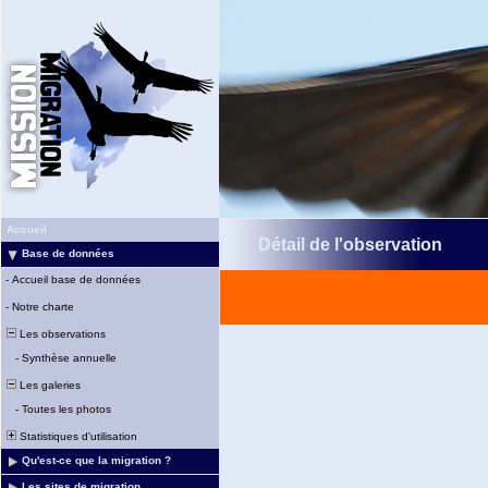
Accueil
Détail de l'observation
Base de données
-
Accueil base de données
-
Notre charte
Les observations
-
Synthèse annuelle
Les galeries
-
Toutes les photos
Statistiques d'utilisation
Qu'est-ce que la migration ?
Les sites de migration