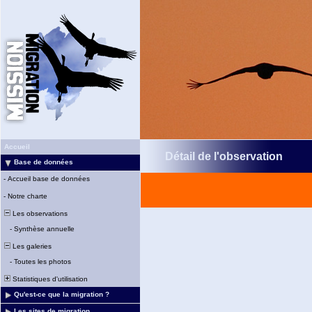
Accueil
Détail de l'observation
Base de données
-
Accueil base de données
-
Notre charte
Les observations
-
Synthèse annuelle
Les galeries
-
Toutes les photos
Statistiques d'utilisation
Qu'est-ce que la migration ?
Les sites de migration