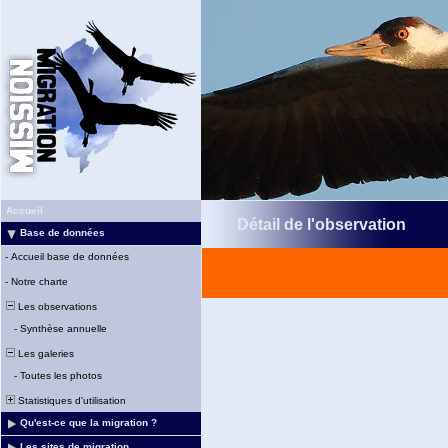
Accueil
Détail de l'observation
Base de données
-
Accueil base de données
-
Notre charte
Les observations
-
Synthèse annuelle
Les galeries
-
Toutes les photos
Statistiques d'utilisation
Qu'est-ce que la migration ?
Les sites de migration