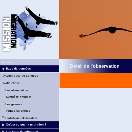
Accueil
Détail de l'observation
Base de données
-
Accueil base de données
-
Notre charte
Les observations
-
Synthèse annuelle
Les galeries
-
Toutes les photos
Statistiques d'utilisation
Qu'est-ce que la migration ?
Les sites de migration