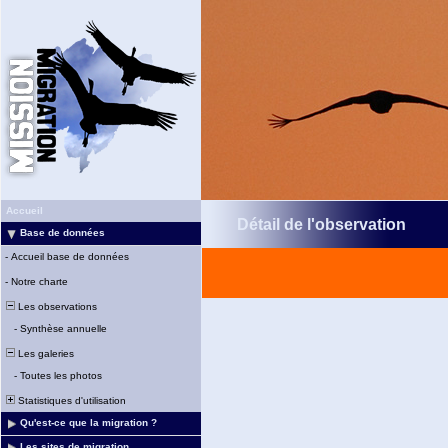
Accueil
Détail de l'observation
Base de données
-
Accueil base de données
-
Notre charte
Les observations
-
Synthèse annuelle
Les galeries
-
Toutes les photos
Statistiques d'utilisation
Qu'est-ce que la migration ?
Les sites de migration