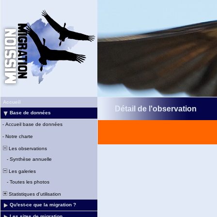
Accueil
Détail de l'observation
Base de données
-
Accueil base de données
-
Notre charte
Les observations
-
Synthèse annuelle
Les galeries
-
Toutes les photos
Statistiques d'utilisation
Qu'est-ce que la migration ?
Les sites de migration