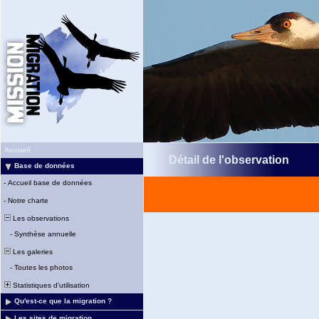
Accueil
Détail de l'observation
Base de données
-
Accueil base de données
-
Notre charte
Les observations
-
Synthèse annuelle
Les galeries
-
Toutes les photos
Statistiques d'utilisation
Qu'est-ce que la migration ?
Les sites de migration