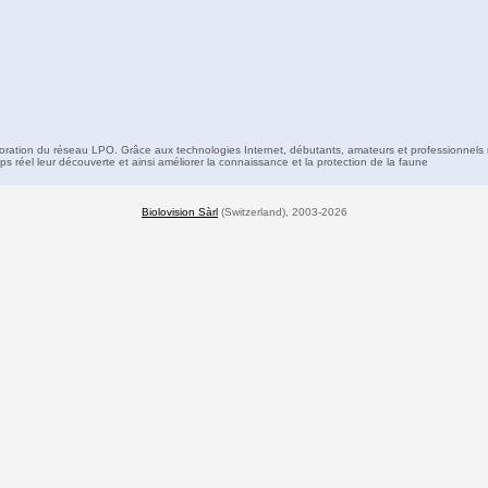
boration du réseau LPO. Grâce aux technologies Internet, débutants, amateurs et professionnels 
s réel leur découverte et ainsi améliorer la connaissance et la protection de la faune
Biolovision Sàrl
(Switzerland), 2003-2026