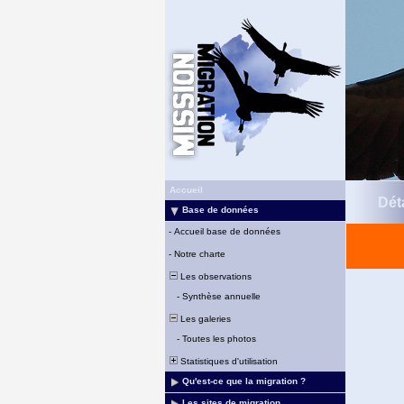
Accueil
Déta
Base de données
-
Accueil base de données
-
Notre charte
Les observations
-
Synthèse annuelle
Les galeries
-
Toutes les photos
Statistiques d'utilisation
Qu'est-ce que la migration ?
Les sites de migration