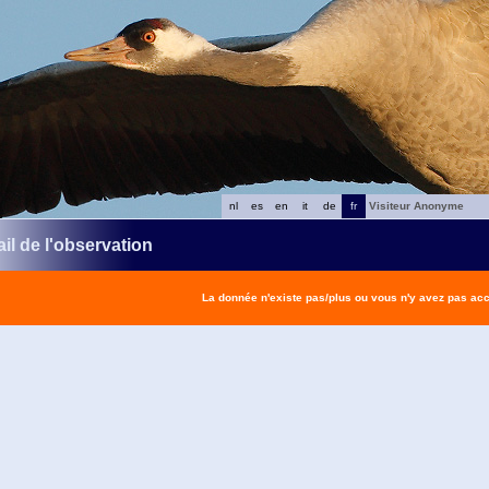
nl
es
en
it
de
fr
Visiteur Anonyme
il de l'observation
La donnée n'existe pas/plus ou vous n'y avez pas ac