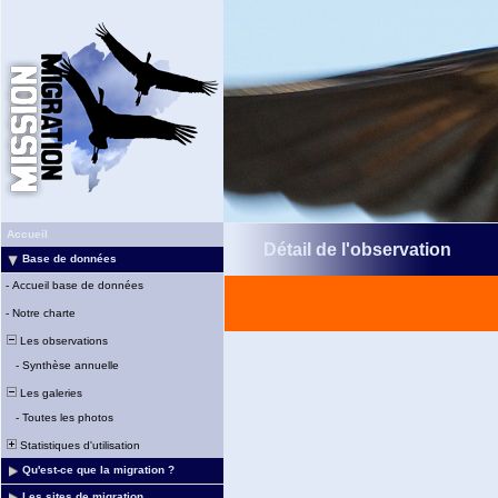
Accueil
Détail de l'observation
Base de données
-
Accueil base de données
-
Notre charte
Les observations
-
Synthèse annuelle
Les galeries
-
Toutes les photos
Statistiques d'utilisation
Qu'est-ce que la migration ?
Les sites de migration