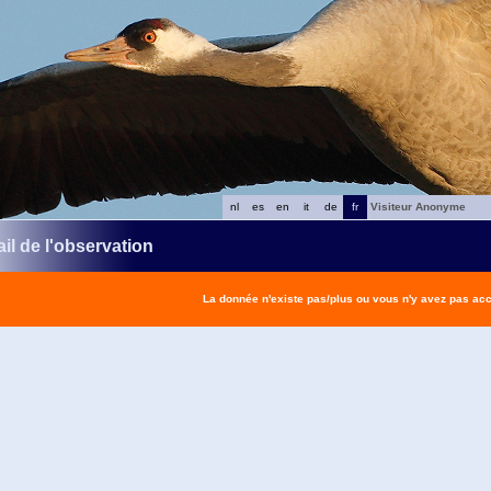
nl
es
en
it
de
fr
Visiteur Anonyme
il de l'observation
La donnée n'existe pas/plus ou vous n'y avez pas ac