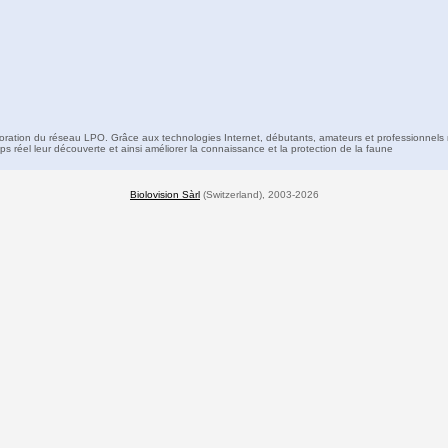
boration du réseau LPO. Grâce aux technologies Internet, débutants, amateurs et professionnels 
s réel leur découverte et ainsi améliorer la connaissance et la protection de la faune
Biolovision Sàrl
(Switzerland), 2003-2026