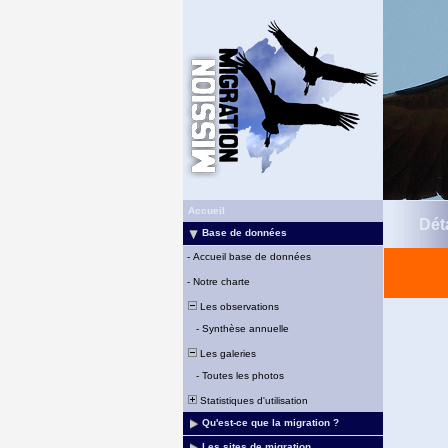
Accueil
Déta
Base de données
-
Accueil base de données
-
Notre charte
Les observations
-
Synthèse annuelle
Les galeries
-
Toutes les photos
Statistiques d'utilisation
Qu'est-ce que la migration ?
Les sites de migration