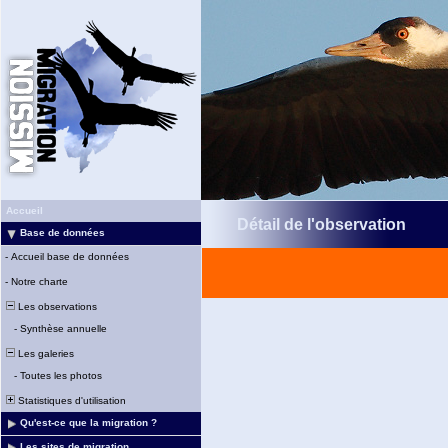
Accueil
Détail de l'observation
Base de données
-
Accueil base de données
-
Notre charte
Les observations
-
Synthèse annuelle
Les galeries
-
Toutes les photos
Statistiques d'utilisation
Qu'est-ce que la migration ?
Les sites de migration