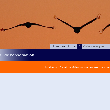
nl
es
en
it
de
fr
Visiteur Anonyme
il de l'observation
La donnée n'existe pas/plus ou vous n'y avez pas ac