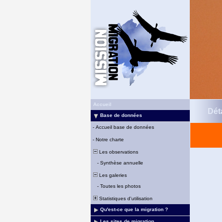
Accueil
Déta
Base de données
-
Accueil base de données
-
Notre charte
Les observations
-
Synthèse annuelle
Les galeries
-
Toutes les photos
Statistiques d'utilisation
Qu'est-ce que la migration ?
Les sites de migration