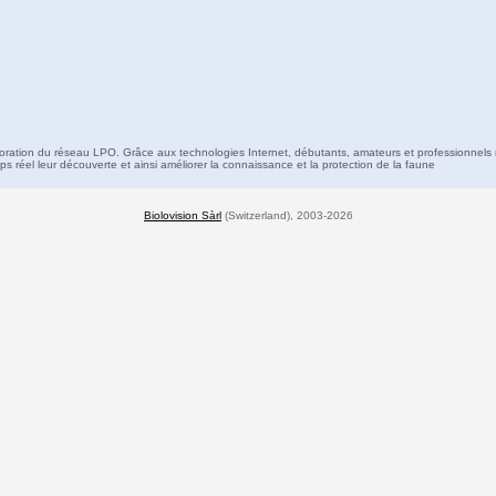
boration du réseau LPO. Grâce aux technologies Internet, débutants, amateurs et professionnels 
s réel leur découverte et ainsi améliorer la connaissance et la protection de la faune
Biolovision Sàrl
(Switzerland), 2003-2026