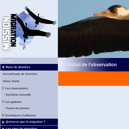
Accueil
Détail de l'observation
Base de données
-
Accueil base de données
-
Notre charte
Les observations
-
Synthèse annuelle
Les galeries
-
Toutes les photos
Statistiques d'utilisation
Qu'est-ce que la migration ?
Les sites de migration