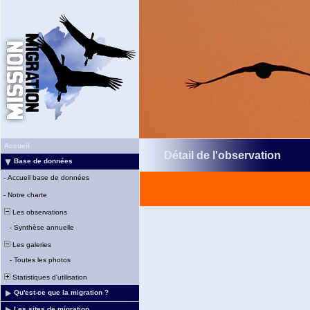
Accueil
Détail de l'observation
Base de données
-
Accueil base de données
-
Notre charte
Les observations
-
Synthèse annuelle
Les galeries
-
Toutes les photos
Statistiques d'utilisation
Qu'est-ce que la migration ?
Les sites de migration