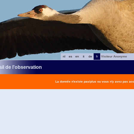
nl
es
en
it
de
fr
Visiteur Anonyme
il de l'observation
La donnée n'existe pas/plus ou vous n'y avez pas ac