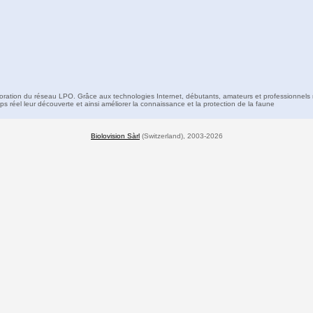
boration du réseau LPO. Grâce aux technologies Internet, débutants, amateurs et professionnels 
s réel leur découverte et ainsi améliorer la connaissance et la protection de la faune
Biolovision Sàrl
(Switzerland), 2003-2026