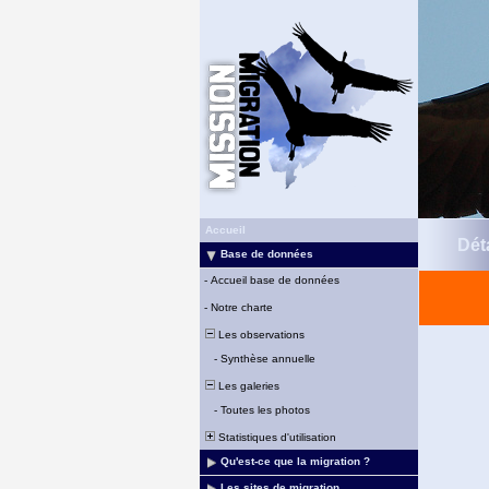
Accueil
Déta
Base de données
-
Accueil base de données
-
Notre charte
Les observations
-
Synthèse annuelle
Les galeries
-
Toutes les photos
Statistiques d'utilisation
Qu'est-ce que la migration ?
Les sites de migration