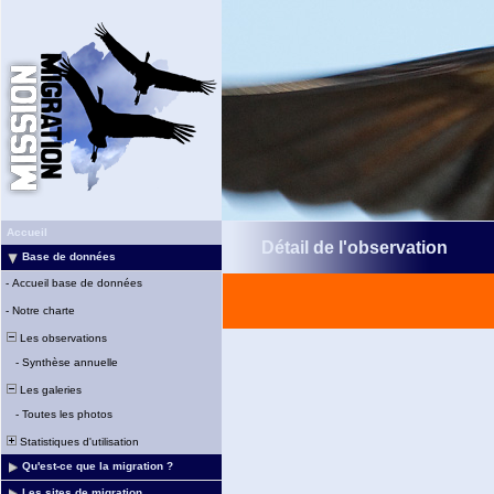
Accueil
Détail de l'observation
Base de données
-
Accueil base de données
-
Notre charte
Les observations
-
Synthèse annuelle
Les galeries
-
Toutes les photos
Statistiques d'utilisation
Qu'est-ce que la migration ?
Les sites de migration