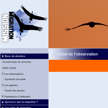
Accueil
Détail de l'observation
Base de données
-
Accueil base de données
-
Notre charte
Les observations
-
Synthèse annuelle
Les galeries
-
Toutes les photos
Statistiques d'utilisation
Qu'est-ce que la migration ?
Les sites de migration