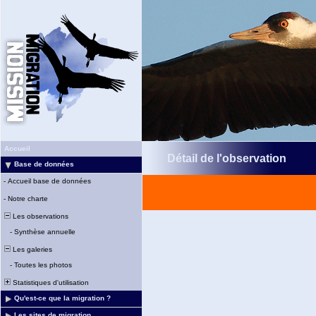
Accueil
Détail de l'observation
Base de données
-
Accueil base de données
-
Notre charte
Les observations
-
Synthèse annuelle
Les galeries
-
Toutes les photos
Statistiques d'utilisation
Qu'est-ce que la migration ?
Les sites de migration