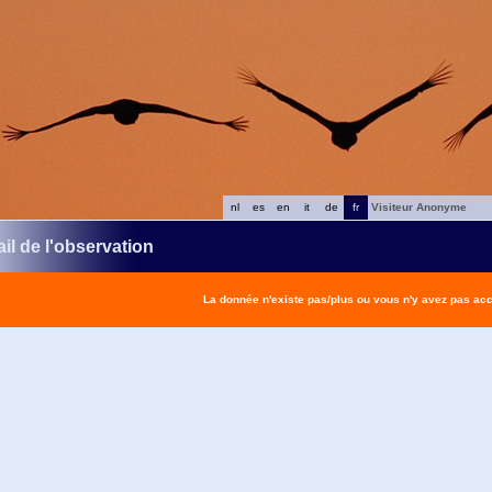
nl
es
en
it
de
fr
Visiteur Anonyme
il de l'observation
La donnée n'existe pas/plus ou vous n'y avez pas ac