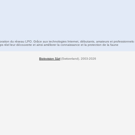
boration du réseau LPO. Grâce aux technologies Internet, débutants, amateurs et professionnels 
s réel leur découverte et ainsi améliorer la connaissance et la protection de la faune
Biolovision Sàrl
(Switzerland), 2003-2026