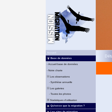
Accueil
Déta
Base de données
-
Accueil base de données
-
Notre charte
Les observations
-
Synthèse annuelle
Les galeries
-
Toutes les photos
Statistiques d'utilisation
Qu'est-ce que la migration ?
Les sites de migration