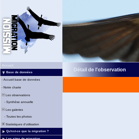
Accueil
Détail de l'observation
Base de données
-
Accueil base de données
-
Notre charte
Les observations
-
Synthèse annuelle
Les galeries
-
Toutes les photos
Statistiques d'utilisation
Qu'est-ce que la migration ?
Les sites de migration