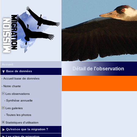
Accueil
Détail de l'observation
Base de données
-
Accueil base de données
-
Notre charte
Les observations
-
Synthèse annuelle
Les galeries
-
Toutes les photos
Statistiques d'utilisation
Qu'est-ce que la migration ?
Les sites de migration