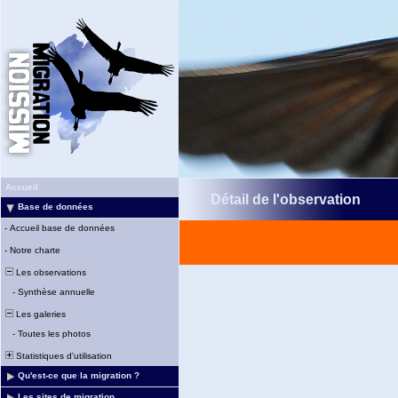
Accueil
Détail de l'observation
Base de données
-
Accueil base de données
-
Notre charte
Les observations
-
Synthèse annuelle
Les galeries
-
Toutes les photos
Statistiques d'utilisation
Qu'est-ce que la migration ?
Les sites de migration