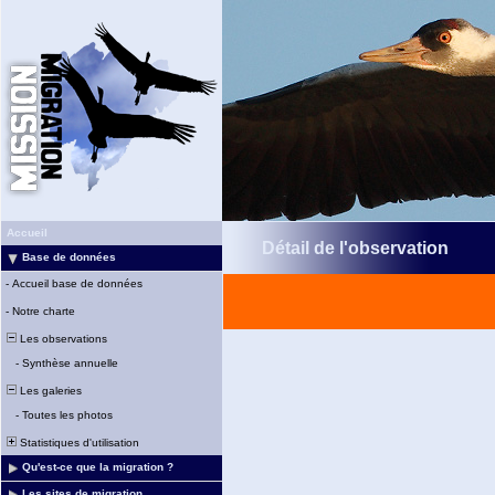
Accueil
Détail de l'observation
Base de données
-
Accueil base de données
-
Notre charte
Les observations
-
Synthèse annuelle
Les galeries
-
Toutes les photos
Statistiques d'utilisation
Qu'est-ce que la migration ?
Les sites de migration