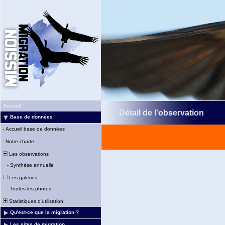
Accueil
Détail de l'observation
Base de données
-
Accueil base de données
-
Notre charte
Les observations
-
Synthèse annuelle
Les galeries
-
Toutes les photos
Statistiques d'utilisation
Qu'est-ce que la migration ?
Les sites de migration