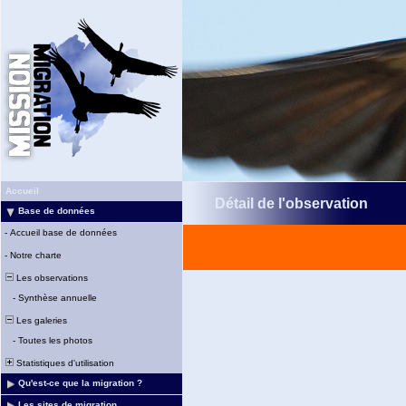
Accueil
Détail de l'observation
Base de données
-
Accueil base de données
-
Notre charte
Les observations
-
Synthèse annuelle
Les galeries
-
Toutes les photos
Statistiques d'utilisation
Qu'est-ce que la migration ?
Les sites de migration