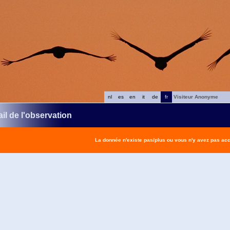
nl
es
en
it
de
fr
Visiteur Anonyme
il de l'observation
La donnée n'existe pas/plus ou vous n'y avez pas ac