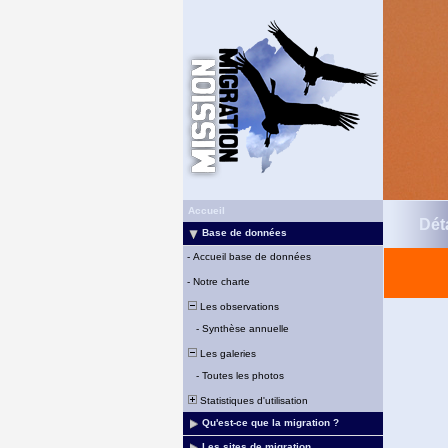
Accueil
Déta
Base de données
-
Accueil base de données
-
Notre charte
Les observations
-
Synthèse annuelle
Les galeries
-
Toutes les photos
Statistiques d'utilisation
Qu'est-ce que la migration ?
Les sites de migration