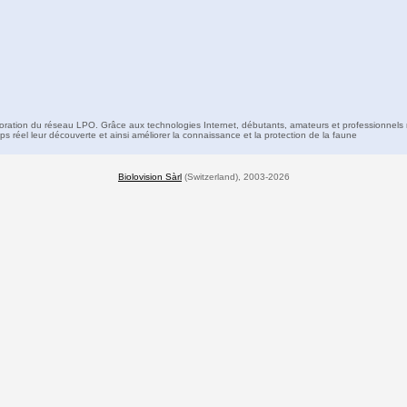
boration du réseau LPO. Grâce aux technologies Internet, débutants, amateurs et professionnels 
s réel leur découverte et ainsi améliorer la connaissance et la protection de la faune
Biolovision Sàrl
(Switzerland), 2003-2026