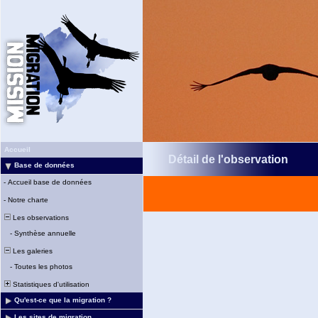
Accueil
Détail de l'observation
Base de données
-
Accueil base de données
-
Notre charte
Les observations
-
Synthèse annuelle
Les galeries
-
Toutes les photos
Statistiques d'utilisation
Qu'est-ce que la migration ?
Les sites de migration